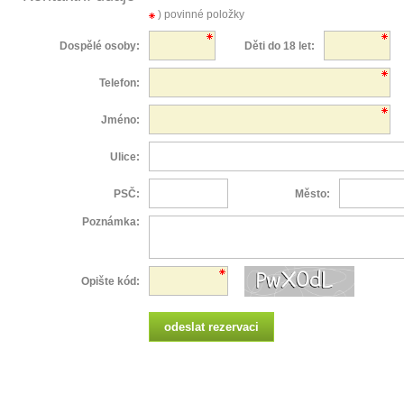
) povinné položky
Dospělé osoby:
Děti do 18 let:
Telefon:
Jméno:
Ulice:
PSČ:
Město:
Poznámka:
Opište kód: