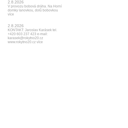
2.8.2026
V provozu bobová dráha. Na Horní
domky lanovkou, dolů bobovkou
více
2.8.2026
KONTAKT: Jaroslav Karásek tel.
+420 603 237 423 e-mail:
karasek@rokytno20.cz
www.rokytno20.cz
více