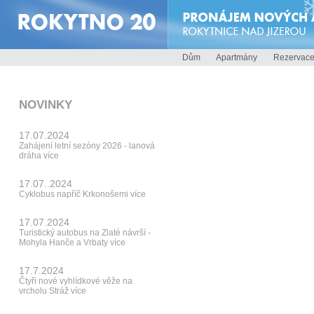
Dům
Apartmány
Rezervac
NOVINKY
17.07.2024
Zahájení letní sezóny 2026 - lanová
dráha
více
17.07..2024
Cyklobus napříč Krkonošemi
více
17.07.2024
Turistický autobus na Zlaté návrší -
Mohyla Hanče a Vrbaty
více
17.7.2024
Čtyři nové vyhlídkové věže na
vrcholu Stráž
více